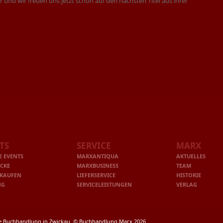
und wir freuen uns jetzt schon auf den nächsten Titel aus ihrer
TS
SERVICE
MARX
E EVENTS
MARXANTIQUA
AKTUELLES
ICKE
MARXBUSINESS
TEAM
 KAUFEN
LIEFERSERVICE
HISTORIE
NG
SERVICELEISTUNGEN
VERLAG
re Buchhandlung in Zwickau. © Buchhandlung Marx 2026