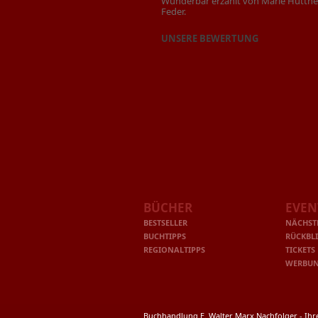
Wunderbar erzählt von Marie Hüttner 
Feder.
UNSERE BEWERTUNG
BÜCHER
EVEN
BESTSELLER
NÄCHST
BUCHTIPPS
RÜCKBL
REGIONALTIPPS
TICKETS
WERBU
Buchhandlung E. Walter Marx Nachfolger - Ih