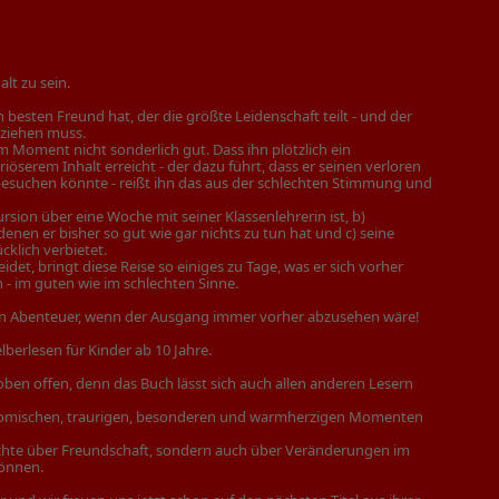
 alt zu sein.
esten Freund hat, der die größte Leidenschaft teilt - und der
ziehen muss.
 Moment nicht sonderlich gut. Dass ihn plötzlich ein
iöserem Inhalt erreicht - der dazu führt, dass er seinen verloren
uchen könnte - reißt ihn das aus der schlechten Stimmung und
kursion über eine Woche mit seiner Klassenlehrerin ist, b)
enen er bisher so gut wie gar nichts zu tun hat und c) seine
klich verbietet.
idet, bringt diese Reise so einiges zu Tage, was er sich vorher
n - im guten wie im schlechten Sinne.
in Abenteuer, wenn der Ausgang immer vorher abzusehen wäre!
berlesen für Kinder ab 10 Jahre.
oben offen, denn das Buch lässt sich auch allen anderen Lesern
 komischen, traurigen, besonderen und warmherzigen Momenten
chichte über Freundschaft, sondern auch über Veränderungen im
können.