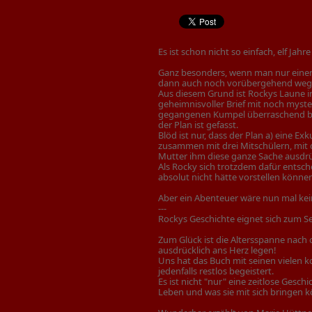
Es ist schon nicht so einfach, elf Jahre
Ganz besonders, wenn man nur einen b
dann auch noch vorübergehend weg
Aus diesem Grund ist Rockys Laune im
geheimnisvoller Brief mit noch myster
gegangenen Kumpel überraschend bes
der Plan ist gefasst.
Blöd ist nur, dass der Plan a) eine Ex
zusammen mit drei Mitschülern, mit d
Mutter ihm diese ganze Sache ausdrüc
Als Rocky sich trotzdem dafür entsche
absolut nicht hätte vorstellen könne
Aber ein Abenteuer wäre nun mal ke
---
Rockys Geschichte eignet sich zum Sel
Zum Glück ist die Altersspanne nach 
ausdrücklich ans Herz legen!
Uns hat das Buch mit seinen vielen
jedenfalls restlos begeistert.
Es ist nicht "nur" eine zeitlose Ges
Leben und was sie mit sich bringen 