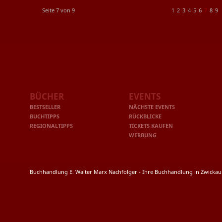
Seite 7 von 9
1
2
3
4
5
6
7
8
9
BÜCHER
EVENTS
BESTSELLER
NÄCHSTE EVENTS
BUCHTIPPS
RÜCKBLICKE
REGIONALTIPPS
TICKETS KAUFEN
WERBUNG
Buchhandlung E. Walter Marx Nachfolger - Ihre Buchhandlung in Zwicka