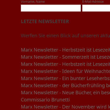
Vorname, Name
E-Mail-Adresse
LETZTE NEWSLETTER
Werfen Sie einen Blick auf unseren aktu
Marx Newsletter - Herbstzeit ist Lesezei
Marx Newsletter - Sommerzeit ist Lesez
Marx Newsletter - Herbstzeit ist Lesezei
Marx Newsletter - Ideen für Weihnach
Marx Newsletter - Ein bunter Leseherbst
Marx Newsletter - der Bücherfrühling 
Marx Newsletter - Neue Bücher, ein bes
Commissario Brunetti
Marx Newsletter - Der November wird 