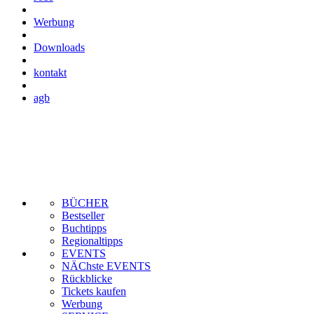
Werbung
Downloads
kontakt
agb
BÜCHER
Bestseller
Buchtipps
Regionaltipps
EVENTS
NÄChste EVENTS
Rückblicke
Tickets kaufen
Werbung