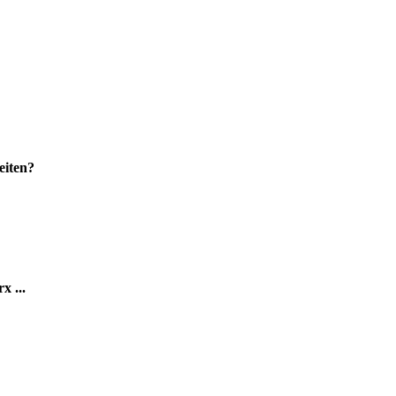
eiten?
x ...