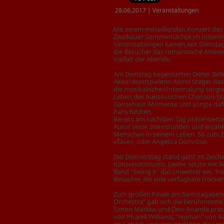
28.06.2017 | Veranstaltungen
Mit einem mitreißenden Konzert des 
Zwickauer Sommernächte im Innenho
Veranstaltungen kamen seit Diensta
die Besucher das romantische Ambient
Vielfalt der Abende.
Am
Dienstag begeisterten Dieter Bel
Akkordeonspielerin Astrid Steger da
die musikalische Untermalung sorgte
Leben des französischen Chanson-Star
Gänsehaut-Momente und sorgte dafür
Paris fühlten.
Bereits am nächsten Tag präsentiert
Autor seine Sternstunden und erzä
Menschen in seinem Leben. So zum Bei
»Täve«, oder Angelica Domröse.
Der Donnerstag stand ganz im Zeiche
Konservatoriums. Leider setzte mit 
Band "Swing it" das Unwetter ein. Tr
Besucher, die jede verfügbare trocke
Zum großen Finale am Samstagabend 
Orchestra" gab sich die berühmteste 
Simon Marlow und Devi Ananda präse
von Pharell Williams, "Human" von R