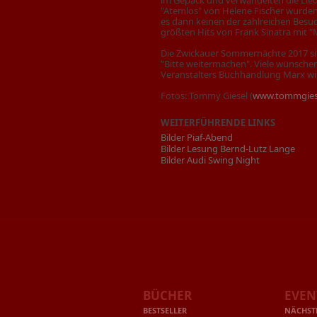
im Gepäck und verwandelten die Liede
"Atemlos" von Helene Fischer wurden 
es dann keinen der zahlreichen Besuc
größten Hits von Frank Sinatra mit 
Die Zwickauer Sommernächte 2017 sin
"Bitte weitermachen". Viele wünschen
Veranstalters Buchhandlung Marx wi
Fotos: Tommy Giesel (
www.tommgies
WEITERFÜHRENDE LINKS
Bilder Piaf-Abend
Bilder Lesung Bernd-Lutz Lange
Bilder Audi Swing Night
BÜCHER
EVEN
BESTSELLER
NÄCHST