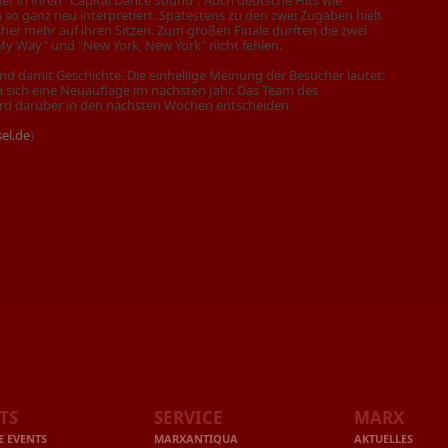
r in ihren "Capital Dance Sound". Auch deutsche Hits wie
so ganz neu interpretiert. Spätestens zu den zwei Zugaben hielt
her mehr auf ihren Sitzen. Zum großen Finale durften die zwei
"My Way" und "New York, New York" nicht fehlen.
d damit Geschichte. Die einhellige Meinung der Besucher lautet:
 sich eine Neuauflage im nächsten Jahr. Das Team des
rd darüber in den nächsten Wochen entscheiden.
el.de
)
TS
SERVICE
MARX
E EVENTS
MARXANTIQUA
AKTUELLES