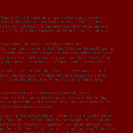
"Capital Dance Orchestras" gingen am Samstag die ersten
f des Robert Schumann Konservatorium zu Ende. Zu den vier
g mehr als 1.500 Besucher. Bei bestem Sommerwetter genossen
e des "Kon", leckere Speisen und Getränke und die kulturelle
lmann, seine Frau Astrid Höschel-Bellmann und
s Publikum mit einem Edith-Piaf-Abend. Während Heidi Steger für
, erzählte der aus der Fernsehserie bekannte Bellmann aus dem
s. Astrid Höschel-Bellmann sorgte mit der Musik "der Piaf" für
, dass sich die Besucher wie an einem lauen Sommerabend in
e passend zum Sternenhimmel der Leipziger Kabarettist und
hlte von Begegnungen mit bekannten und weniger bekannten
spiel mit Gert Fröbe, Gert Fröbe, Gisela May, Rolf Ludwig,
n des traditionellen Hoffest des Robert Schumann
Beginn des Höhepunkts des Abends, dem Auftritt der Kon-Big-
otzdem spielte die Band unermüdlich weiter und begeisterte die
ne Ecke des Hofes bevölkerten.
zog dann Hauptstadt-Flair im Hof ein. Mit dem "Capital Dance
Big Band Berlins die Ehre. Die dreizehn Musiker um die Solisten
ntierten ihr Programm "Chartbeat" und hatten Hits wie "Happy"
agn Bone Man oder "Can´t stop the feeling" von Justin Timberlake