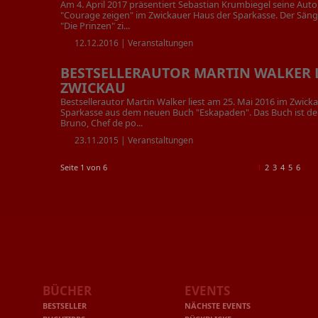
Am 4. April 2017 präsentiert Sebastian Krumbiegel seine Auto
"Courage zeigen" im Zwickauer Haus der Sparkasse. Der Säng
"Die Prinzen" zi...
12.12.2016 |
Veranstaltungen
BESTSELLERAUTOR MARTIN WALKER L
ZWICKAU
Bestsellerautor Martin Walker liest am 25. Mai 2016 im Zwick
Sparkasse aus dem neuen Buch "Eskapaden". Das Buch ist der 
Bruno, Chef de po...
23.11.2015 |
Veranstaltungen
Seite 1 von 6
1
2
3
4
5
6
BÜCHER
EVENTS
BESTSELLER
NÄCHSTE EVENTS