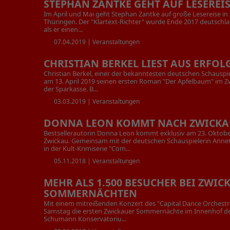
STEPHAN ZANTKE GEHT AUF LESEREI
Im April und Mai geht Stephan Zantke auf große Lesereise i
Thüringen. Der "Klartext-Richter" wurde Ende 2017 deutschl
als er einen...
07.04.2019 |
Veranstaltungen
CHRISTIAN BERKEL LIEST AUS ERFO
Christian Berkel, einer der bekanntesten deutschen Schauspiel
am 13. April 2019 seinen ersten Roman "Der Apfelbaum" im 
der Sparkasse. B...
03.03.2019 |
Veranstaltungen
DONNA LEON KOMMT NACH ZWICK
Bestsellerautorin Donna Leon kommt exklusiv am 23. Oktobe
Zwickau. Gemeinsam mit der deutschen Schauspielerin Annet
in der Kult-Krimiserie "Com...
05.11.2018 |
Veranstaltungen
MEHR ALS 1.500 BESUCHER BEI ZWIC
SOMMERNÄCHTEN
Mit einem mitreißenden Konzert des "Capital Dance Orchest
Samstag die ersten Zwickauer Sommernächte im Innenhof d
Schumann Konservatoriu...