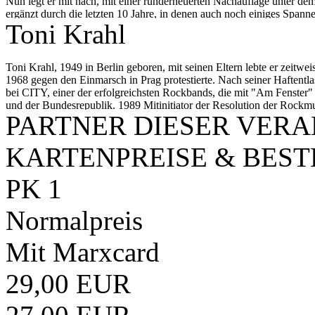
Nun legt er mit nach, mit einer runderneuerten Nachauflage unter dem
ergänzt durch die letzten 10 Jahre, in denen auch noch einiges Spannen
Toni Krahl
veröffentlichte sein erstes Soloalbum und startete mit den „Kinx vom
Nur mit seinem Buch und Gitarre bewaffnet geht Toni Krahl 2026 auf m
seinem Sidekick Kai Suttner plaudert und Anekdoten wie auch Nachd
Toni Krahl, 1949 in Berlin geboren, mit seinen Eltern lebte er zeitwei
nostalgisch gestimmte Sänger seinen Blick auf persönliche Erlebnisse
1968 gegen den Einmarsch in Prag protestierte. Nach seiner Haftent
bei CITY, einer der erfolgreichsten Rockbands, die mit "Am Fenster"
und der Bundesrepublik. 1989 Mitinitiator der Resolution der Rock
PARTNER DIESER VER
Musik". Bis zum Schluß galt der charismatischer Frontmann von C
die Band mit der Goldenen Henne ausgezeichnet. 2022 dann noch ein
KARTENPREISE & BES
PK 1
Normalpreis
Mit Marxcard
29,00 EUR