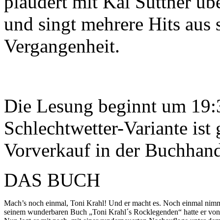
plaudert mit Kai Suttner ü
und singt mehrere Hits aus 
Vergangenheit.
Die Lesung beginnt um 19:3
Schlechtwetter-Variante ist
Vorverkauf in der Buchhand
DAS BUCH
Mach’s noch einmal, Toni Krahl! Und er macht es. Noch einmal nimmt
seinem wunderbaren Buch „Toni Krahl´s Rocklegenden“ hatte er von se